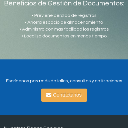
Beneficios de Gestión de Documentos:
• Previene pérdida de registros
• Ahorra espacio de almacenamiento
• Administra con mas facilidad los registros
• Localiza documentos en menos tiempo
Escríbenos para más detalles, consultas y cotizaciones
Contáctanos