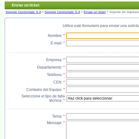
Enviar un ticket
Soporte Centromatic S.A
>
Soporte Centromatic S.A
>
Enviar un ticket
> Soporte de Impreso
Utilice este formulario para enviar una solic
Nombre:
*
E-mail:
*
Empresa:
*
Departamento:
*
Teléfono:
*
CEN:
*
Contador del Equipo:
*
Seleccione el tipo de falla
técnica:
*
Tema:
*
Mensaje:
*