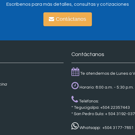
Escríbenos para más detalles, consultas y cotizaciones
Contáctanos
Contáctanos
Te atendemos de Lunes a Vi
cina
Horario: 8:00 a.m. - 5:30 p.m
Teléfonos:
* Tegucigalpa: +504 22357443
* San Pedro Sula: + 504 3192-03
Whatsapp: +504 3177-7851